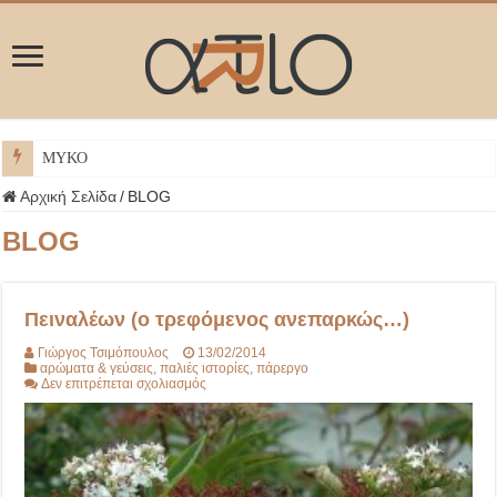
ΜΥΚΟΝΟΣ
Αρχική Σελίδα
/
BLOG
BLOG
Πειναλέων (ο τρεφόμενος ανεπαρκώς…)
Γιώργος Τσιμόπουλος
13/02/2014
αρώματα & γεύσεις
,
παλιές ιστορίες
,
πάρεργο
στο
Δεν επιτρέπεται σχολιασμός
Πειναλέων
(ο
τρεφόμενος
ανεπαρκώς…)