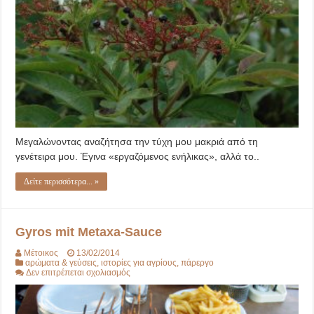
Μεγαλώνοντας αναζήτησα την τύχη μου μακριά από τη
γενέτειρα μου. Έγινα «εργαζόμενος ενήλικας», αλλά το..
Δείτε περισσότερα... »
Gyros mit Metaxa-Sauce
Μέτοικος
13/02/2014
αρώματα & γεύσεις
,
ιστορίες για αγρίους
,
πάρεργο
στο
Δεν επιτρέπεται σχολιασμός
Gyros
mit
Metaxa-
Sauce