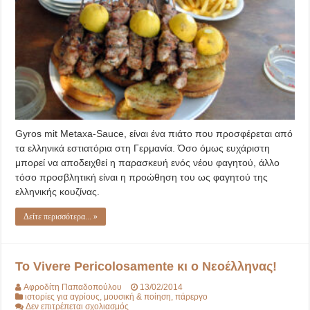
Gyros mit Metaxa-Sauce, είναι ένα πιάτο που προσφέρεται από
τα ελληνικά εστιατόρια στη Γερμανία. Όσο όμως ευχάριστη
μπορεί να αποδειχθεί η παρασκευή ενός νέου φαγητού, άλλο
τόσο προσβλητική είναι η προώθηση του ως φαγητού της
ελληνικής κουζίνας.
Δείτε περισσότερα... »
Το Vivere Pericolosamente κι ο Νεοέλληνας!
Αφροδίτη Παπαδοπούλου
13/02/2014
ιστορίες για αγρίους
,
μουσική & ποίηση
,
πάρεργο
στο
Δεν επιτρέπεται σχολιασμός