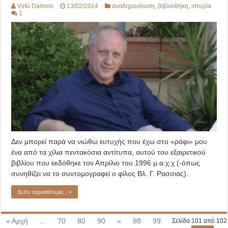
Virtù Daimon
13/02/2014
αναδημοσίευση
,
βιβλιοθήκη
,
ιστορία
1
Δεν μπορεί παρά να νιώθω ευτυχής που έχω στο «ράφι» μου
ένα από τα χίλια πεντακόσια αντίτυπα, αυτού του εξαιρετικού
βιβλίου που εκδόθηκε τον Απρίλιο του 1996 μ.α.χ.χ (-όπως
συνηθίζει να το συντομογραφεί ο φίλος Βλ. Γ. Ρασσιάς).
Δείτε περισσότερα... »
« Αρχή
...
70
80
90
«
98
99
Σελίδα 101 από 102