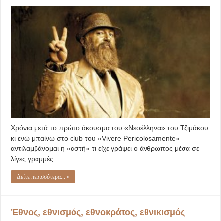
Το
Vivere
Pericolosamente κι
ο
Νεοέλληνας!
Χρόνια μετά το πρώτο άκουσμα του «Νεοέλληνα» του Τζιμάκου
κι ενώ μπαίνω στο club του «Vivere Pericolosamente»
αντιλαμβάνομαι η «αστή» τι είχε γράψει ο άνθρωπος μέσα σε
λίγες γραμμές.
Δείτε περισσότερα... »
Έθνος, εθνισμός, εθνοκράτος, εθνικισμός