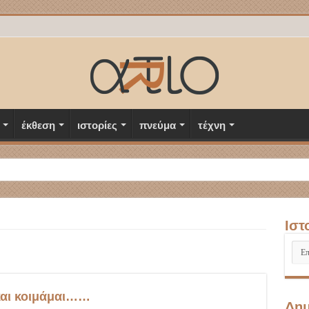
έκθεση
ιστορίες
πνεύμα
τέχνη
Ιστ
Ιστο
και κοιμάμαι……
Δημ