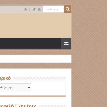
ορικό
ρικό
οφιλή | 7ημέρες