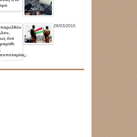
αμα
28/03/2015
 παρελθόν
λλον,
ως ένα
ραμύθι
ς
σοποταμίας..