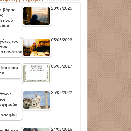
28/07/2026
ο βάρος
ός
τεινού
αλού»
05/05/2026
 γάτες του
ίνου
ιστιανόπουλου
06/05/2017
 όπιο του
ού
25/05/2022
άτων:
ιοι
σφημούν
λοσοφία;
24/02/2016
ονδή στο