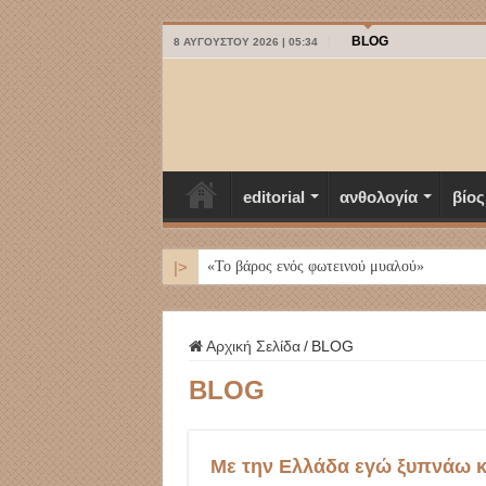
BLOG
8 ΑΥΓΟΎΣΤΟΥ 2026 | 05:34
editorial
ανθολογία
βίος
|>
ΜΥΚΟΝΟΣ
Αρχική Σελίδα
/
BLOG
BLOG
Με την Ελλάδα εγώ ξυπνάω 