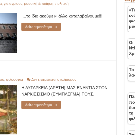
ες για αγρίους
,
μουσική & ποίηση
,
πολιτική
«Τ
εν
....το ίδιο ακούμε κι άλλο καταλαβαίνουμε!!!
φω
μυ
Δείτε περισσότερα... »
Οι
Ντ
Χρ
Το
λα
στο
μιο
,
φιλοσοφία
Δεν επιτρέπεται σχολιασμός
Η
Η ΑΥΤΑΡΚΕΙΑ (ΑΡΕΤΗ) ΜΑΣ ΕΝΑΝΤΙΑ ΣΤΟΝ
Αυτάρκεια
ΝΑΡΚΙΣΣΙΣΜΟ (ΣΥΜΠΛΕΓΜΑ) ΤΟΥΣ.
Πλ
πο
Δείτε περισσότερα... »
δυ
τη
φι
Σπ