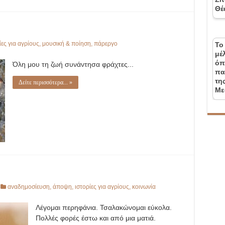
Θέ
ίες για αγρίους
,
μουσική & ποίηση
,
πάρεργο
Το
μέ
όπ
Όλη μου τη ζωή συνάντησα φράχτες...
πα
τη
Δείτε περισσότερα... »
Με
αναδημοσίευση
,
άποψη
,
ιστορίες για αγρίους
,
κοινωνία
Λέγομαι περηφάνια. Τσαλακώνομαι εύκολα.
Πολλές φορές έστω και από μια ματιά.