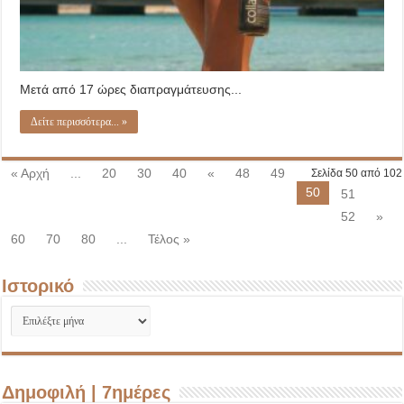
Μετά από 17 ώρες διαπραγμάτευσης...
Δείτε περισσότερα... »
« Αρχή
...
20
30
40
«
48
49
Σελίδα 50 από 102
50
51
52
»
60
70
80
...
Τέλος »
Ιστορικό
Ιστορικό
Δημοφιλή | 7ημέρες