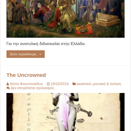
Για την ανατολική διδασκαλία στην Ελλάδα..
Δείτε περισσότερα... »
The Uncrowned
Νόπη Φουντουκίδου
19/10/2016
εικαστικά
,
μουσική & ποίηση
στο
Δεν επιτρέπεται σχολιασμός
The
Uncrowned