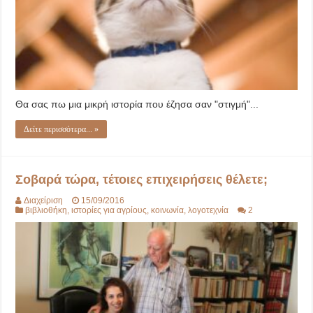
Θα σας πω μια μικρή ιστορία που έζησα σαν "στιγμή"...
Δείτε περισσότερα... »
Σοβαρά τώρα, τέτοιες επιχειρήσεις θέλετε;
Διαχείριση
15/09/2016
βιβλιοθήκη
,
ιστορίες για αγρίους
,
κοινωνία
,
λογοτεχνία
2