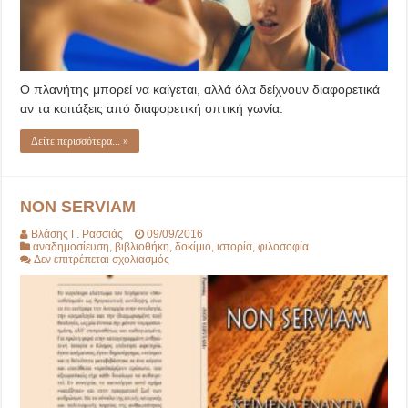
Ο πλανήτης μπορεί να καίγεται, αλλά όλα δείχνουν διαφορετικά
αν τα κοιτάξεις από διαφορετική οπτική γωνία.
Δείτε περισσότερα... »
NON SERVIAM
Βλάσης Γ. Ρασσιάς
09/09/2016
αναδημοσίευση
,
βιβλιοθήκη
,
δοκίμιο
,
ιστορία
,
φιλοσοφία
στο
Δεν επιτρέπεται σχολιασμός
NON
SERVIAM