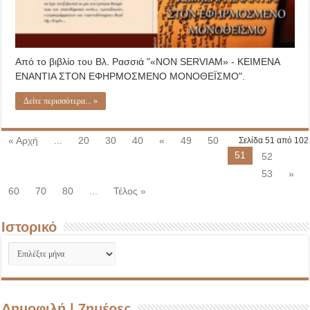
Από το βιβλίο του Βλ. Ρασσιά "«NON SERVIAM» - ΚΕΙΜΕΝΑ
ΕΝΑΝΤΙΑ ΣΤΟΝ ΕΦΗΡΜΟΣΜΕΝΟ ΜΟΝΟΘΕΪΣΜΟ".
Δείτε περισσότερα... »
« Αρχή
...
20
30
40
«
49
50
Σελίδα 51 από 102
51
52
53
»
60
70
80
...
Τέλος »
Ιστορικό
Ιστορικό
Δημοφιλή | 7ημέρες