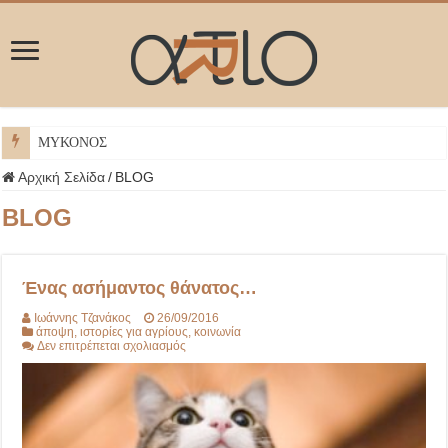
ΜΥΚΟΝΟΣ
Αρχική Σελίδα
/
BLOG
BLOG
Ένας ασήμαντος θάνατος…
Ιωάννης Τζανάκος
26/09/2016
άποψη
,
ιστορίες για αγρίους
,
κοινωνία
στο
Δεν επιτρέπεται σχολιασμός
Ένας
ασήμαντος
θάνατος…