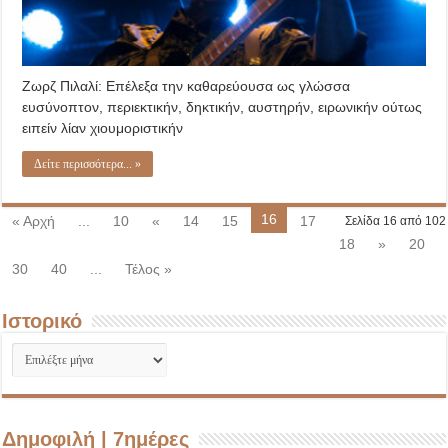
Ζωρζ Πιλαλί: Επέλεξα την καθαρεύουσα ως γλώσσα
ευσύνοπτον, περιεκτικήν, δηκτικήν, αυστηρήν, ειρωνικήν ούτως
ειπείν λίαν χιουμοριστικήν
Δείτε περισσότερα... »
16
« Αρχή
...
10
«
14
15
17
Σελίδα 16 από 102
18
»
20
30
40
...
Τέλος »
Ιστορικό
Ιστορικό
Δημοφιλή | 7ημέρες