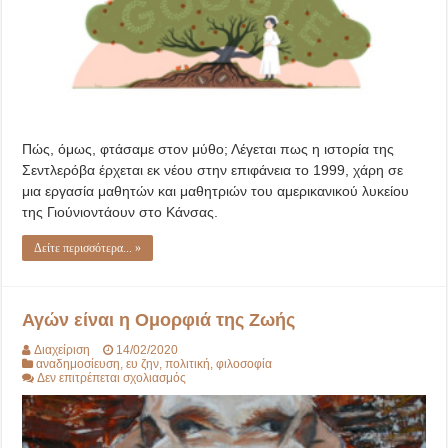
Πώς, όμως, φτάσαμε στον μύθο; Λέγεται πως η ιστορία της
Σεντλερόβα έρχεται εκ νέου στην επιφάνεια το 1999, χάρη σε
μια εργασία μαθητών και μαθητριών του αμερικανικού λυκείου
της Γιούνιοντάουν στο Κάνσας.
Δείτε περισσότερα... »
Αγών είναι η Ομορφιά της Ζωής
Διαχείριση
14/02/2020
αναδημοσίευση
,
ευ ζην
,
πολιτική
,
φιλοσοφία
στο
Δεν επιτρέπεται σχολιασμός
Αγών
είναι
η
Ομορφιά
της