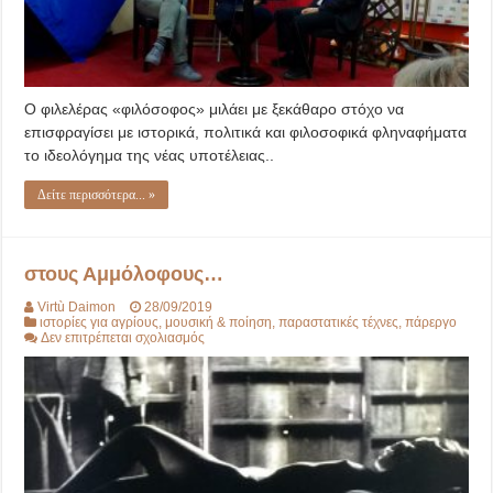
Ο φιλελέρας «φιλόσοφος» μιλάει με ξεκάθαρο στόχο να
επισφραγίσει με ιστορικά, πολιτικά και φιλοσοφικά φληναφήματα
το ιδεολόγημα της νέας υποτέλειας..
Δείτε περισσότερα... »
στους Αμμόλοφους…
Virtù Daimon
28/09/2019
ιστορίες για αγρίους
,
μουσική & ποίηση
,
παραστατικές τέχνες
,
πάρεργο
στο
Δεν επιτρέπεται σχολιασμός
στους
Αμμόλοφους…