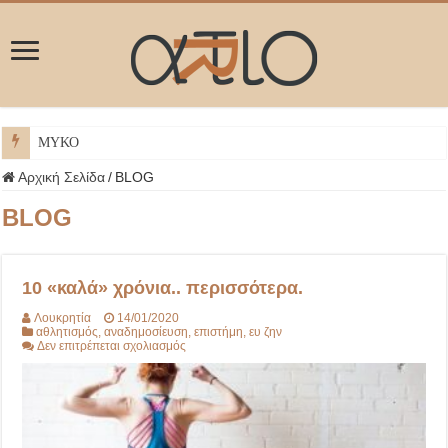
ΜΥΚΟΝΟΣ
Αρχική Σελίδα
/
BLOG
BLOG
10 «καλά» χρόνια.. περισσότερα.
Λουκρητία
14/01/2020
αθλητισμός
,
αναδημοσίευση
,
επιστήμη
,
ευ ζην
στο
Δεν επιτρέπεται σχολιασμός
10
«καλά»
χρόνια..
περισσότερα.