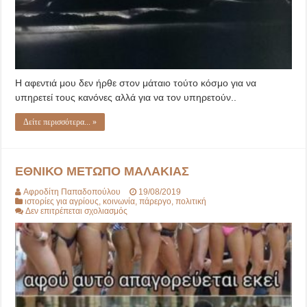
Η αφεντιά μου δεν ήρθε στον μάταιο τούτο κόσμο για να
υπηρετεί τους κανόνες αλλά για να τον υπηρετούν..
Δείτε περισσότερα... »
ΕΘΝΙΚΟ ΜΕΤΩΠΟ ΜΑΛΑΚΙΑΣ
Αφροδίτη Παπαδοπούλου
19/08/2019
ιστορίες για αγρίους
,
κοινωνία
,
πάρεργο
,
πολιτική
στο
Δεν επιτρέπεται σχολιασμός
ΕΘΝΙΚΟ
ΜΕΤΩΠΟ
ΜΑΛΑΚΙΑΣ