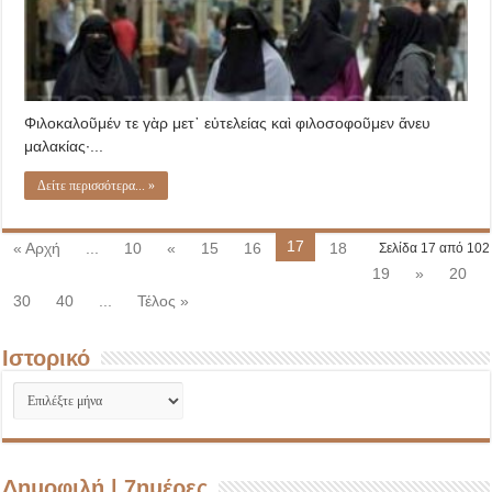
Φιλοκαλοῦμέν τε γὰρ μετ᾽ εὐτελείας καὶ φιλοσοφοῦμεν ἄνευ
μαλακίας·...
Δείτε περισσότερα... »
17
« Αρχή
...
10
«
15
16
18
Σελίδα 17 από 102
19
»
20
30
40
...
Τέλος »
Ιστορικό
Ιστορικό
Δημοφιλή | 7ημέρες