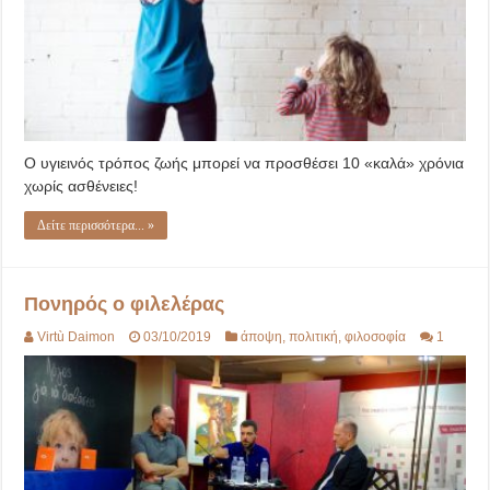
Ο υγιεινός τρόπος ζωής μπορεί να προσθέσει 10 «καλά» χρόνια
χωρίς ασθένειες!
Δείτε περισσότερα... »
Πονηρός ο φιλελέρας
Virtù Daimon
03/10/2019
άποψη
,
πολιτική
,
φιλοσοφία
1