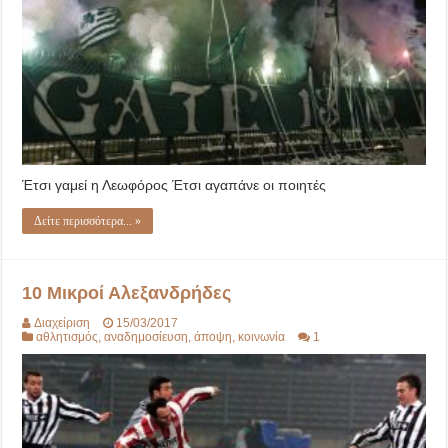
Έτσι γαμεί η Λεωφόρος Έτσι αγαπάνε οι ποιητές
Δείτε περισσότερα... »
10 Μικροί Αλεξανδρήδες
Διαχείριση
15/03/2017
αθλητισμός
,
αναδημοσίευση
,
άποψη
,
κοινωνία
1