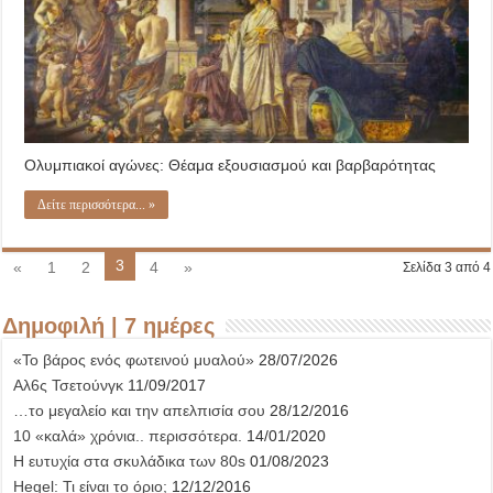
σκοταδισμός;
Ολυμπιακοί αγώνες: Θέαμα εξουσιασμού και βαρβαρότητας
Δείτε περισσότερα... »
3
«
1
2
4
»
Σελίδα 3 από 4
Δημοφιλή | 7 ημέρες
«Το βάρος ενός φωτεινού μυαλού»
28/07/2026
Αλ6ς Τσετούνγκ
11/09/2017
…το μεγαλείο και την απελπισία σου
28/12/2016
10 «καλά» χρόνια.. περισσότερα.
14/01/2020
Η ευτυχία στα σκυλάδικα των 80s
01/08/2023
Hegel: Τι είναι το όριο;
12/12/2016