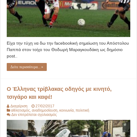
Είχα την τύχη να δω την facebookική σημείωση του Απόστολου
Παππά στον τοίχο του Θοδωρή Μαραγκουδάκη ως δημόσιο
post..
Δείτε περισσότερα... »
Ο Έλληνας τρίβλακας οδηγός με κινητό,
τσιγάρο και καφέ!
Διαχείριση
27/02/2017
αθλητισμός
,
αναδημοσίευση
,
κοινωνία
,
πολιτική
στο
Δεν επιτρέπεται σχολιασμός
Ο
Έλληνας
τρίβλακας
οδηγός
με