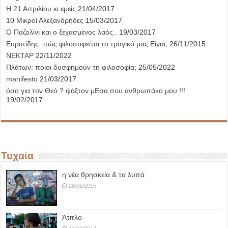
Η 21 Απριλίου κι εμείς
21/04/2017
10 Μικροί Αλεξανδρήδες
15/03/2017
Ο Παζολίνι και ο ξεχασμένος λαός..
19/03/2017
Ευριπίδης: πώς φιλοσοφείται το τραγικό μας Είναι;
26/11/2015
ΝΕΚΤΑΡ
22/11/2022
Πλάτων: ποιοι δυσφημούν τη φιλοσοφία;
25/05/2022
manifesto
21/03/2017
όσο για τον Θεό ? ψάξτον μΕσα σου ανθρωπάκο μου !!!
19/02/2017
Τυχαία
η νέα θρησκεία & τα λυπά
28/05/2015
Άτιτλο