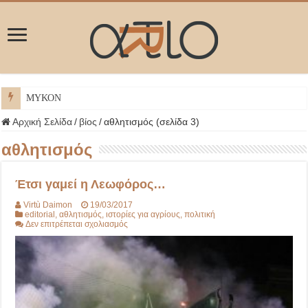
ΜΥΚΟΝΟΣ
Αρχική Σελίδα
/
βίος
/
αθλητισμός (σελίδα 3)
αθλητισμός
Έτσι γαμεί η Λεωφόρος…
Virtù Daimon
19/03/2017
editorial
,
αθλητισμός
,
ιστορίες για αγρίους
,
πολιτική
στο
Δεν επιτρέπεται σχολιασμός
Έτσι
γαμεί
η
Λεωφόρος…