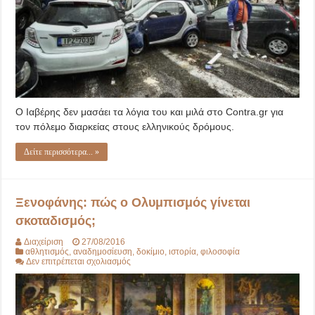
κινητό,
τσιγάρο
και
καφέ!
Ο Ιαβέρης δεν μασάει τα λόγια του και μιλά στο Contra.gr για
τον πόλεμο διαρκείας στους ελληνικούς δρόμους.
Δείτε περισσότερα... »
Ξενοφάνης: πώς ο Ολυμπισμός γίνεται
σκοταδισμός;
Διαχείριση
27/08/2016
αθλητισμός
,
αναδημοσίευση
,
δοκίμιο
,
ιστορία
,
φιλοσοφία
στο
Δεν επιτρέπεται σχολιασμός
Ξενοφάνης:
πώς
ο
Ολυμπισμός
γίνεται