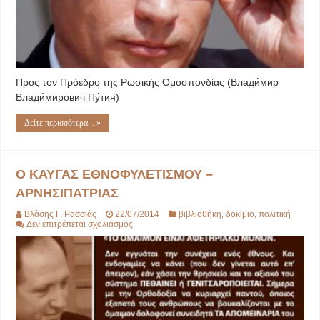
Προς τον Πρόεδρο της Ρωσικής Ομοσπονδίας (Влади́мир
Влади́мирович Пу́тин)
Δείτε περισσότερα... »
Ο ΚΑΥΓΑΣ ΕΘΝΟΦΥΛΕΤΙΣΜΟΥ –
ΑΡΝΗΣΙΠΑΤΡΙΑΣ
Βλάσης Γ. Ρασσιάς
22/07/2014
βιβλιοθήκη
,
δοκίμιο
,
πολιτική
στο
Δεν επιτρέπεται σχολιασμός
Ο
ΚΑΥΓΑΣ
ΕΘΝΟΦΥΛΕΤΙΣΜΟΥ
–
ΑΡΝΗΣΙΠΑΤΡΙΑΣ