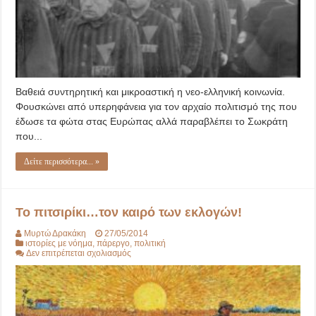
Βαθειά συντηρητική και μικροαστική η νεο-ελληνική κοινωνία.
Φουσκώνει από υπερηφάνεια για τον αρχαίο πολιτισμό της που
έδωσε τα φώτα στας Ευρώπας αλλά παραβλέπει το Σωκράτη
που...
Δείτε περισσότερα... »
Το πιτσιρίκι…τον καιρό των εκλογών!
Μυρτώ Δρακάκη
27/05/2014
ιστορίες με νόημα
,
πάρεργο
,
πολιτική
στο
Δεν επιτρέπεται σχολιασμός
Το
πιτσιρίκι…
τον
καιρό
των
εκλογών!