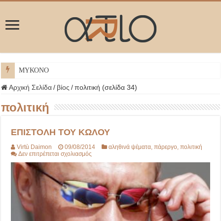
ΜΥΚΟΝΟΣ
Αρχική Σελίδα
/
βίος
/
πολιτική (σελίδα 34)
πολιτική
ΕΠΙΣΤΟΛΗ ΤΟΥ ΚΩΛΟΥ
Virtù Daimon
09/08/2014
αληθινά ψέματα
,
πάρεργο
,
πολιτική
στο
Δεν επιτρέπεται σχολιασμός
ΕΠΙΣΤΟΛΗ
ΤΟΥ
ΚΩΛΟΥ