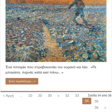
Ένα πιτσιρίκι που στραβοκοιτάει τον ουρανό και λέει : «Ρε
μπαγάσα, περνάς καλά εκεί πάνω...»
Δείτε περισσότερα... »
« Αρχή
...
10
20
30
«
32
33
Σελίδα 34 από 36
34
35
36
»