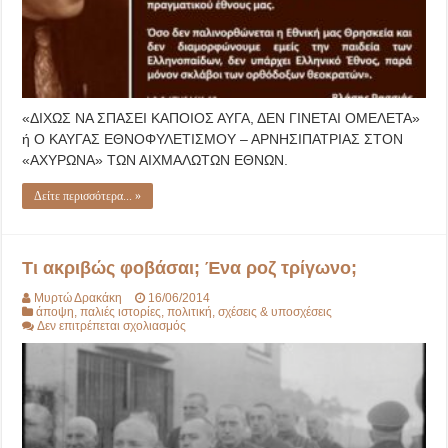
«ΔΙΧΩΣ ΝΑ ΣΠΑΣΕΙ ΚΑΠΟΙΟΣ ΑΥΓΑ, ΔΕΝ ΓΙΝΕΤΑΙ ΟΜΕΛΕΤΑ»
ή Ο ΚΑΥΓΑΣ ΕΘΝΟΦΥΛΕΤΙΣΜΟΥ – ΑΡΝΗΣΙΠΑΤΡΙΑΣ ΣΤΟΝ
«ΑΧΥΡΩΝΑ» ΤΩΝ ΑΙΧΜΑΛΩΤΩΝ ΕΘΝΩΝ.
Δείτε περισσότερα... »
Τι ακριβώς φοβάσαι; Ένα ροζ τρίγωνο;
Μυρτώ Δρακάκη
16/06/2014
άποψη
,
παλιές ιστορίες
,
πολιτική
,
σχέσεις & υποσχέσεις
στο
Δεν επιτρέπεται σχολιασμός
Τι
ακριβώς
φοβάσαι;
Ένα
ροζ
τρίγωνο;