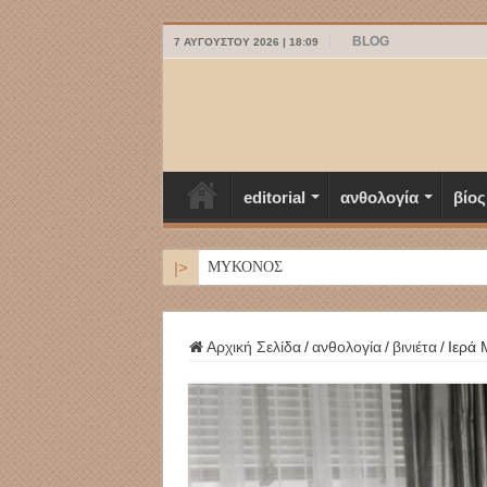
BLOG
7 ΑΥΓΟΎΣΤΟΥ 2026 | 18:09
editorial
ανθολογία
βίος
|>
ΜΥΚΟΝΟΣ
Αρχική Σελίδα
/
ανθολογία
/
βινιέτα
/
Ιερά 