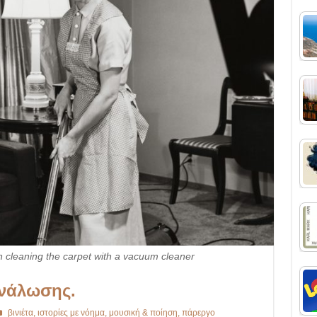
 cleaning the carpet with a vacuum cleaner
ανάλωσης.
βινιέτα
,
ιστορίες με νόημα
,
μουσική & ποίηση
,
πάρεργο