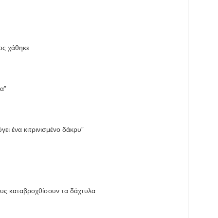
ος χάθηκε
α”
ει ένα κιτρινισμένο δάκρυ”
ους καταβροχθίσουν τα δάχτυλα