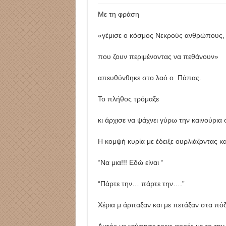
Με τη φράση
«γέμισε ο κόσμος Νεκρούς ανθρώπους,
που ζουν περιμένοντας να πεθάνουν»
απευθύνθηκε στο λαό ο Πάπας.
Το πλήθος τρόμαξε
κι άρχισε να ψάχνει γύρω την καινούρια
Η κομψή κυρία με έδειξε ουρλιάζοντας κ
“Να μια!!! Εδώ είναι “
“Πάρτε την… πάρτε την….”
Χέρια μ άρπαξαν και με πετάξαν στα πό
Αυτός με χτύπησε τρεις φορές με το τη