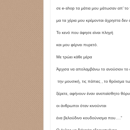
σε e-shop τα μάτια μου μάτωσαν απ’ το 
μα τα χέρια μου κρέμονται άχρηστα δεν
Το κενό που άφησε είναι πληγή
και μου φέρνει πυρετό.
Με τρώει κάθε μέρα
Άρχισα να απολαμβάνω το ανούσιον το
την μουσική, τις πάπιες , το θρόισμα τ
ξέρετε, αφήνουν έναν ανεπαίσθητο θόρ
οι άνθρωποι όταν κινούνται
ένα βελούδινο κουδούνισμα που….”
Ο όχλος με διέκοψε εξοργισμένος