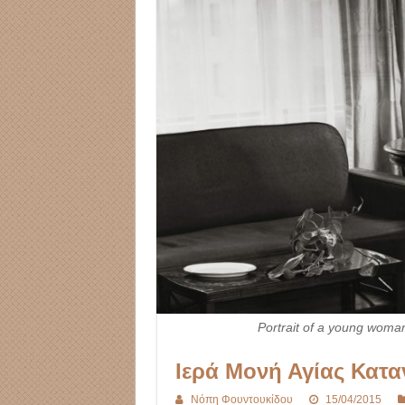
Portrait of a young woman
Ιερά Μονή Αγίας Κατ
Νόπη Φουντουκίδου
15/04/2015