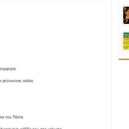
 συμφορά.
αι φτύνοντας σάλια.
δια του Πάπα.
ν Αγιασμένη ράβδο του στο μέτωπο