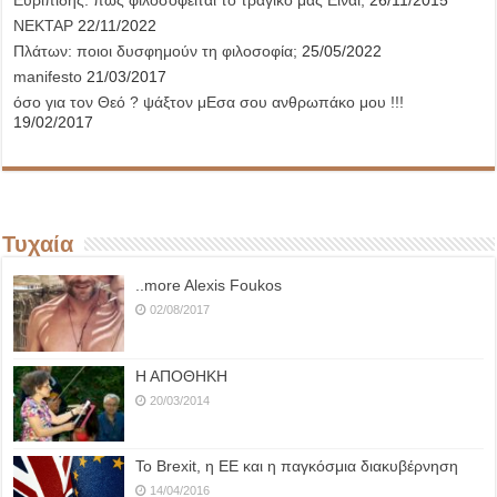
Ευριπίδης: πώς φιλοσοφείται το τραγικό μας Είναι;
26/11/2015
ΝΕΚΤΑΡ
22/11/2022
Πλάτων: ποιοι δυσφημούν τη φιλοσοφία;
25/05/2022
manifesto
21/03/2017
όσο για τον Θεό ? ψάξτον μΕσα σου ανθρωπάκο μου !!!
19/02/2017
Τυχαία
..more Alexis Foukos
02/08/2017
Η ΑΠΟΘΗΚΗ
20/03/2014
Το Brexit, η ΕΕ και η παγκόσμια διακυβέρνηση
14/04/2016