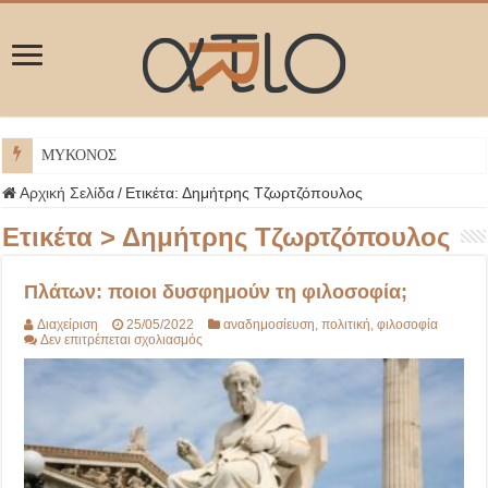
ΜΥΚΟΝΟΣ
Αρχική Σελίδα
/
Ετικέτα:
Δημήτρης Τζωρτζόπουλος
Ετικέτα >
Δημήτρης Τζωρτζόπουλος
Πλάτων: ποιοι δυσφημούν τη φιλοσοφία;
Διαχείριση
25/05/2022
αναδημοσίευση
,
πολιτική
,
φιλοσοφία
στο
Δεν επιτρέπεται σχολιασμός
Πλάτων:
ποιοι
δυσφημούν
τη
φιλοσοφία;