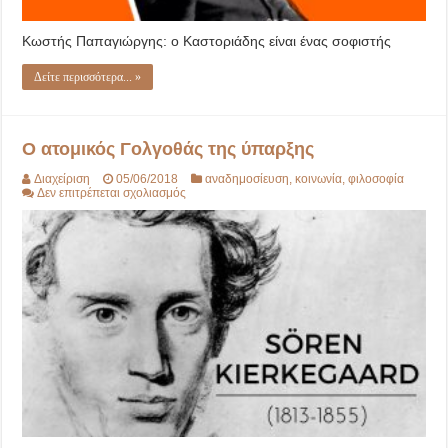
Κωστής Παπαγιώργης: ο Καστοριάδης είναι ένας σοφιστής
Δείτε περισσότερα... »
Ο ατομικός Γολγοθάς της ύπαρξης
Διαχείριση
05/06/2018
αναδημοσίευση
,
κοινωνία
,
φιλοσοφία
στο
Δεν επιτρέπεται σχολιασμός
Ο
ατομικός
Γολγοθάς
της
ύπαρξης