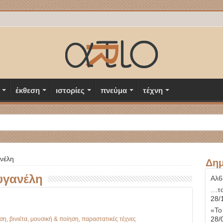
έκθεση
ιστορίες
πνεύμα
τέχνη
νέλη
Δημ
υγανέλη
Αλ6
…το
28/
«Το
28/
ση
,
βινιέτα
,
μουσική & ποίηση
,
παραστατικές τέχνες