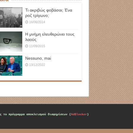
Τι ακριβώς φοβάσαι; Ένα
ροζ τρίγωνο;
16/06/2014
Η μνήμη ελευθερώνει τους
λαούς
11/09/2015
Nessuno, mai
13/12/2022
ς το πρόγραμμα αποκλεισμού διαφημίσεων (
AdBlocker
)