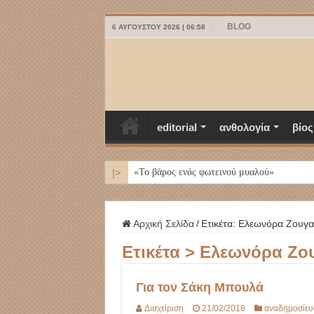
BLOG
6 ΑΥΓΟΎΣΤΟΥ 2026 | 06:58
editorial
ανθολογία
βίος
|>
ΜΥΚΟΝΟΣ
Αρχική Σελίδα
/
Ετικέτα:
Ελεωνόρα Ζουγα
Ετικέτα >
Ελεωνόρα Ζο
Για τον Σάκη Μπουλά
Διαχείριση
21/02/2018
αναδημοσίευ