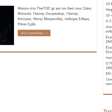
10 
Μιλούν στο TheTOC.gr για τον δικό τους Σάκη
Hege
Μπουλά: Γιάννης Ζουγανέλης, Γιάννης
10 
Κούτρας, Νότης Μαυρουδής, Ισιδώρα Σιδέρη,
Η 21
Ράνια Σχίζα.
όσο
ανθ
Δείτε περισσότερα... »
Ευρ
25/
Ευρ
Είνα
man
Ο Π
19/
ΕΝ 
Ξεν
σκο
Τυχ