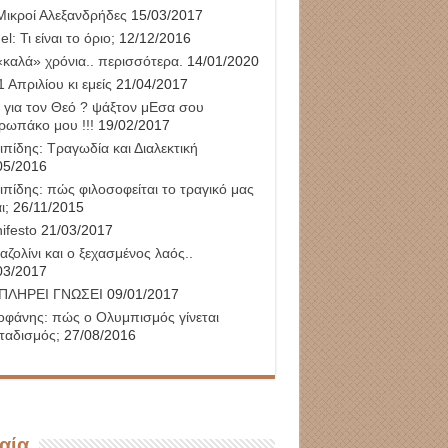
Μικροί Αλεξανδρήδες
15/03/2017
l: Τι είναι το όριο;
12/12/2016
«καλά» χρόνια.. περισσότερα.
14/01/2020
 Απριλίου κι εμείς
21/04/2017
 για τον Θεό ? ψάξτον μΕσα σου
ρωπάκο μου !!!
19/02/2017
ιπίδης: Τραγωδία και Διαλεκτική
05/2016
ιπίδης: πώς φιλοσοφείται το τραγικό μας
ι;
26/11/2015
ifesto
21/03/2017
αζολίνι και ο ξεχασμένος λαός..
03/2017
ΠΛΗΡΕΙ ΓΝΩΣΕΙ
09/01/2017
οφάνης: πώς ο Ολυμπισμός γίνεται
ταδισμός;
27/08/2016
αία