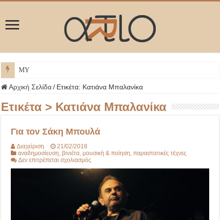
ΜΥΚΟΝΟ
Αρχική Σελίδα
/
Ετικέτα:
Κατιάνα Μπαλανίκα
Ετικέτα >
Κατιάνα Μπαλανίκα
Για τον Σάκη Μπουλά
Διαχείριση
21/02/2018
αναδημοσίευση
,
βινιέτα
,
μουσική & ποίηση
,
παραστατικές τέχνες
στο
Δεν επιτρέπεται σχολιασμός
Για
τον
Σάκη
Μπουλά