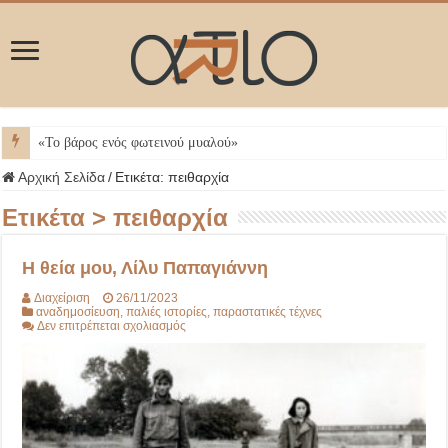
ΜΥ
Αρχική Σελίδα
/
Ετικέτα:
πειθαρχία
Ετικέτα >
πειθαρχία
Η θεία μου, Λίλυ Παπαγιάννη
Διαχείριση
26/11/2023
αναδημοσίευση
,
παλιές ιστορίες
,
παραστατικές τέχνες
στο
Δεν επιτρέπεται σχολιασμός
Η
θεία
μου,
Λίλυ
Παπαγιάννη