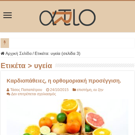
ΜΥΚΟ
Αρχική Σελίδα
/
Ετικέτα:
υγεία
(σελίδα 3)
Ετικέτα >
υγεία
Καρδιοπάθειες, η ορθομοριακή προσέγγιση.
Τάσος Παπαπέτρου
24/10/2015
επιστήμη
,
ευ ζην
στο
Δεν επιτρέπεται σχολιασμός
Καρδιοπάθειες,
η
ορθομοριακή
προσέγγιση.