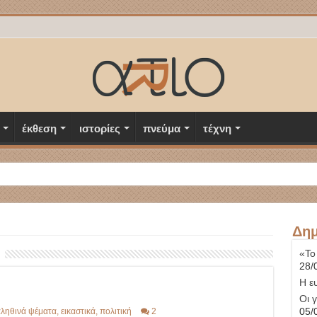
έκθεση
ιστορίες
πνεύμα
τέχνη
Δημ
«Το
28/
Η ε
Οι 
05/
ληθινά ψέματα
,
εικαστικά
,
πολιτική
2