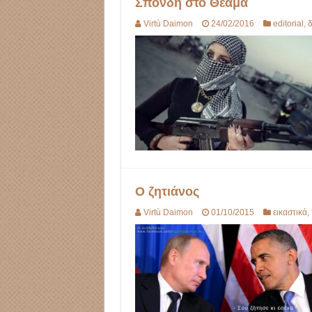
Σπονδή στο Θέαμα
Virtù Daimon
24/02/2016
editorial
,
δ
Ο ζητιάνος
Virtù Daimon
01/10/2015
εικαστικά
,