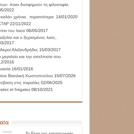
των: ποιοι δυσφημούν τη φιλοσοφία;
05/2022
«καλά» χρόνια.. περισσότερα.
14/01/2020
ΚΤΑΡ
22/11/2022
όπιο του λαού
06/05/2017
αζολίνι και ο ξεχασμένος λαός..
03/2017
Μικροί Αλεξανδρήδες
15/03/2017
 μεγαλείο και την απελπισία σου
12/2016
νασία
16/01/2016
λένε Βασιλική Κωστοπούλου
15/07/2026
σβαση στις παραλίες
02/06/2025
ates et frégates
08/10/2021
αία
Το Είναι της καταστροφής