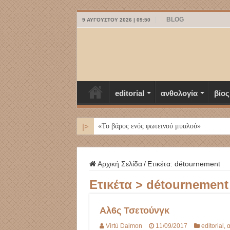
BLOG
9 ΑΥΓΟΎΣΤΟΥ 2026 | 09:50
editorial
ανθολογία
βίος
|>
ΜΥΚΟΝΟΣ
Αρχική Σελίδα
/
Ετικέτα:
détournement
Ετικέτα >
détournement
Αλ6ς Τσετούνγκ
Virtù Daimon
11/09/2017
editorial
,
α