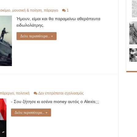
οκίμιο
,
μουσική & ποίηση
,
πάρεργο
1
Ήμουν, είμαι και θα παραμείνω αθεράπευτα
ειδωλολάτρης.
Δείτε περισσότερα... »
στο
πάρεργο
,
πολιτική
Δεν επιτρέπεται σχολιασμός
Ο
- Σου ζήτησε κι εσένα money αυτός ο Alexis;;;
ζητιάνος
Δείτε περισσότερα... »