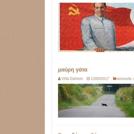
μαύρη γάτα
Virtù Daimon
13/06/2017
κοινωνία
,