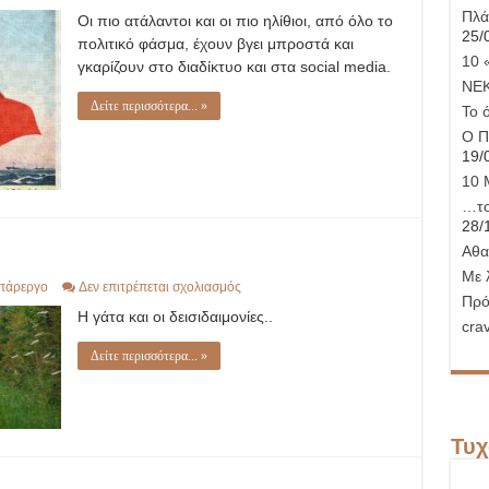
Πλά
Οι πιο ατάλαντοι και οι πιο ηλίθιοι, από όλο το
25/
πολιτικό φάσμα, έχουν βγει μπροστά και
10 
γκαρίζουν στο διαδίκτυο και στα social media.
ΝΕ
Δείτε περισσότερα... »
Το 
Ο Π
19/
10 
…το
28/
Αθα
Με 
στο
πάρεργο
Δεν επιτρέπεται σχολιασμός
Πρό
μαύρη
Η γάτα και οι δεισιδαιμονίες..
γάτα
crav
Δείτε περισσότερα... »
Τυχ