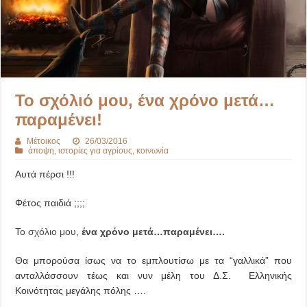
Το σχόλιό μου, ένα χρόνο μετά…
παραμένει!
Μέτοικος
26/03/2016
άποψη
,
ιστορίες για αγρίους
,
κοινωνία
Αυτά πέρσι !!!
Φέτος παιδιά ;;;;
Το σχόλιο μου
,
ένα χρόνο μετά…παραμένει….
Θα μπορούσα ίσως να το εμπλουτίσω με τα “γαλλικά” που
ανταλλάσσουν τέως και νυν μέλη του Δ.Σ. Ελληνικής
Κοινότητας μεγάλης πόλης ….