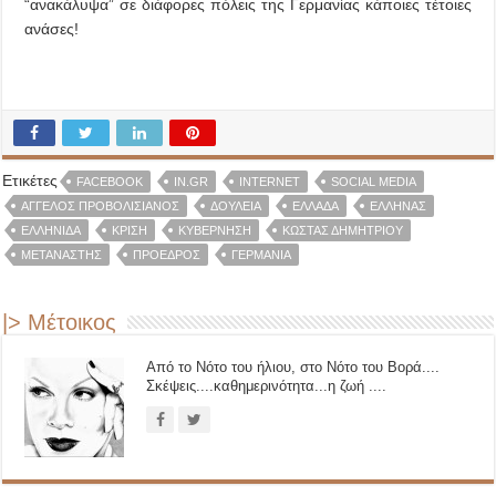
“ανακάλυψα” σε διάφορες πόλεις της Γερμανίας κάποιες τέτοιες
ανάσες!
Ετικέτες
FACEBOOK
IN.GR
INTERNET
SOCIAL MEDIA
ΆΓΓΕΛΟΣ ΠΡΟΒΟΛΙΣΙΆΝΟΣ
ΔΟΥΛΕΊΑ
ΕΛΛΆΔΑ
ΈΛΛΗΝΑΣ
ΕΛΛΗΝΊΔΑ
ΚΡΙΣΗ
ΚΥΒΈΡΝΗΣΗ
ΚΏΣΤΑΣ ΔΗΜΗΤΡΊΟΥ
ΜΕΤΑΝΆΣΤΗΣ
ΠΡΌΕΔΡΟΣ
‪ΓΕΡΜΑΝΊΑ‬
|> Μέτοικος
Από το Νότο του ήλιου, στο Νότο του Βορά....
Σκέψεις....καθημερινότητα...η ζωή ....