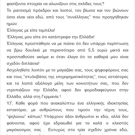
φασίζοντα στοιχεία να αλωνίζουν στις σελίδες τους?
Το ρατσισμό πρόεδροι και λοιποί, τον βίωσα και τον βιώνουν
όσοι είναι νέοι εδώ, από τους “συνέλληνες” που προηγήθηκαν
ημών.
Έλληνας με είπε τεμπέλα!
‘Ελληνας μου είπε ότι κατέστρεψα την Ελλάδα!
Έλληνας προσπάθησε να με πείσει ότι δεν υπάρχει περίπτωση
να βρω δουλειά με περισσότερο από 5,5 ευρώ μικτά και
προσπαθούσε ακόμα κι όταν έλεγα ότι τα καθαρά μου είναι
σχεδόν διπλάσια!
Ασχοληθείτε λοιπόν με το μαγαζάκι σας, τους ψηφοφόρους σας
και τους “στυλοβάτες της επιχειρηματικότητας”, τους εστιάτορες
και τα λοιπά αξιόλογα μέλη των κοινοτήτων σας, που δεν
ντροπιάζουν την Ελλάδα, αφού δεν φοροδιαφεύγουν στην
Ελλάδα, αλλά στη Γερμανία !
Υ,Γ, Κάθε φορά που ανακαλύπτω ένα ελληνικής ιδιοκτησίας
εστιατόριο, με ανθρώπους που τιμούν την τέχνη τους,
“ψηλώνω” κάπως! Υπάρχουν άξιοι άνθρωποι κι εδώ, αλλά δεν
φαίνονται, αφού έχει εδραιωθεί για τα καλά ο κλειστός
μικρόκοσμος σας . Ευτυχώς στα τρία σχεδόν χρόνια εδώ,