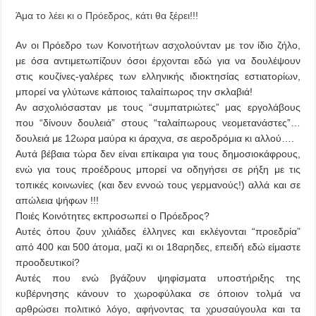
Άμα το λέει κι ο Πρόεδρος, κάτι θα ξέρει!!!
Αν οι Πρόεδρο των Κοινοτήτων ασχολούνταν με τον ίδιο ζήλο,
με όσα αντιμετωπίζουν όσοι έρχονται εδώ για να δουλέψουν
στις κουζίνες-γαλέρες των ελληνικής ιδιοκτησίας εστιατορίων,
μπορεί να γλύτωνε κάποιος ταλαίπωρος την σκλαβιά!
Αν ασχολιόσασταν με τους “συμπατριώτες” μας εργολάβους
που “δίνουν δουλειά” στους “ταλαίπωρους νεομετανάστες”…
δουλειά με 12ωρα μαύρα κι άραχνα, σε αεροδρόμια κι αλλού….
Αυτά βέβαια τώρα δεν είναι επίκαιρα για τους δημοσιοκάφρους,
ενώ για τους προέδρους μπορεί να οδηγήσει σε ρήξη με τις
τοπικές κοινωνίες (και δεν εννοώ τους γερμανούς!) αλλά και σε
απώλεια ψήφων !!!
Ποιές Κοινότητες εκπροσωπεί ο Πρόεδρος?
Αυτές όπου ζουν χιλιάδες έλληνες και εκλέγονται “προεδρία”
από 400 και 500 άτομα, μαζί κι οι 18αρηδες, επειδή εδώ είμαστε
προοδευτικοί?
Αυτές που ενώ βγάζουν ψηφίσματα υποστήριξης της
κυβέρνησης κάνουν το χωροφύλακα σε όποιον τολμά να
αρθρώσει πολιτικό λόγο, αφήνοντας τα χρυσαύγουλα και τα