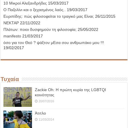
10 Μικροί Αλεξανδρήδες
15/03/2017
Ο Παζολίνι και ο ξεχασμένος λαός..
19/03/2017
Ευριπίδης: πώς φιλοσοφείται το τραγικό μας Είναι;
26/11/2015
ΝΕΚΤΑΡ
22/11/2022
Πλάτων: ποιοι δυσφημούν τη φιλοσοφία;
25/05/2022
manifesto
21/03/2017
όσο για τον Θεό ? ψάξτον μΕσα σου ανθρωπάκο μου !!!
19/02/2017
Τυχαία
Ζackie Oh: Η πρώτη κυρία της LGBTQΙ
κοινότητας
20/07/2016
Άτιτλο
11/03/2014