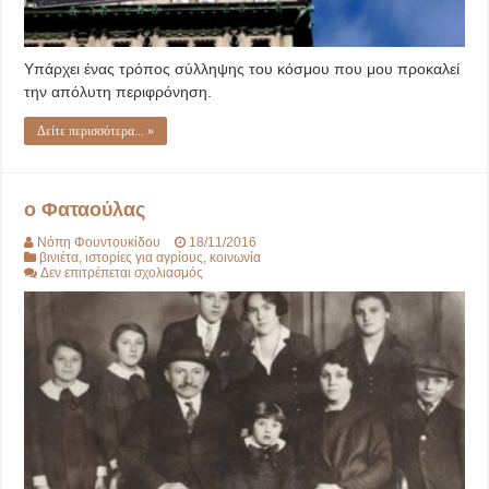
Υπάρχει ένας τρόπος σύλληψης του κόσμου που μου προκαλεί
την απόλυτη περιφρόνηση.
Δείτε περισσότερα... »
ο Φαταούλας
Νόπη Φουντουκίδου
18/11/2016
βινιέτα
,
ιστορίες για αγρίους
,
κοινωνία
στο
Δεν επιτρέπεται σχολιασμός
ο
Φαταούλας