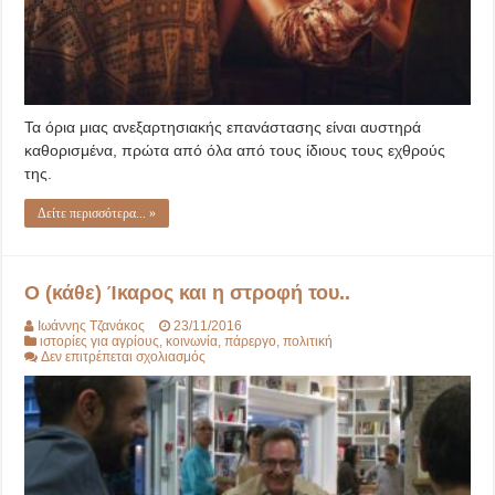
Τα όρια μιας ανεξαρτησιακής επανάστασης είναι αυστηρά
καθορισμένα, πρώτα από όλα από τους ίδιους τους εχθρούς
της.
Δείτε περισσότερα... »
Ο (κάθε) Ίκαρος και η στροφή του..
Ιωάννης Τζανάκος
23/11/2016
ιστορίες για αγρίους
,
κοινωνία
,
πάρεργο
,
πολιτική
στο
Δεν επιτρέπεται σχολιασμός
Ο
(κάθε)
Ίκαρος
και
η
στροφή
του..