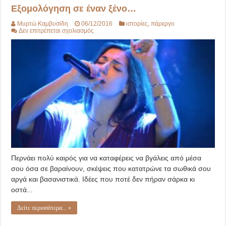
Εξομολόγηση σε έναν ξένο…
Μυρτώ Καμβυσίδη
06/12/2016
ιστορίες
,
πάρεργο
στο
Δεν επιτρέπεται σχολιασμός
Εξομολόγηση
σε
έναν
ξένο…
Περνάει πολύ καιρός για να καταφέρεις να βγάλεις από μέσα
σου όσα σε βαραίνουν, σκέψεις που κατατρώνε τα σωθικά σου
αργά και βασανιστικά. Ιδέες που ποτέ δεν πήραν σάρκα κι
οστά...
Δείτε περισσότερα... »