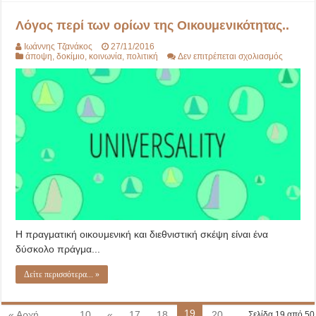
Λόγος περί των ορίων της Οικουμενικότητας..
Ιωάννης Τζανάκος
27/11/2016
στο
άποψη
,
δοκίμιο
,
κοινωνία
,
πολιτική
Δεν επιτρέπεται σχολιασμός
Λόγος
περί
των
ορίων
της
Οικουμεν
Η πραγματική οικουμενική και διεθνιστική σκέψη είναι ένα
δύσκολο πράγμα...
Δείτε περισσότερα... »
19
« Αρχή
...
10
«
17
18
20
Σελίδα 19 από 50