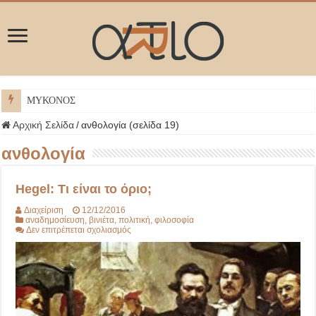
ΜΥΚΟΝΟΣ
Αρχική Σελίδα
/
ανθολογία (σελίδα 19)
ανθολογία
Hegel: Τι είναι το όριο;
Διαχείριση
12/12/2016
αναδημοσίευση
,
βινιέτα
,
πολιτική
,
φιλοσοφία
στο
Δεν επιτρέπεται σχολιασμός
Hegel:
Τι
είναι
το
όριο;