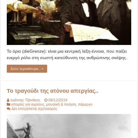
Το όριο (dieGrenze): είναι μια κεντρική λέξη-έννοια, που παίζει
ενεργό ρόλο στη σωστή κατεύθυνση της ανθρώπινης σκέψης..
Δείτε περισσότερα... »
Το τραγούδι της ατόνου απεργίας..
Ιωάννης Τζανάκος
08/12/2016
ιστορίες για αγρίους
,
μουσική & ποίηση
,
πάρεργο
στο
Δεν επιτρέπεται σχολιασμός
Το
τραγούδι
της
ατόνου
απεργίας..