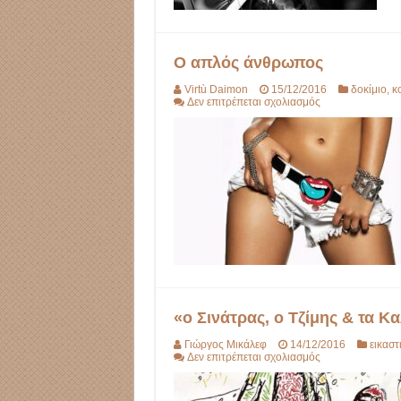
Ο απλός άνθρωπος
Virtù Daimon
15/12/2016
δοκίμιο
,
κ
στο
Δεν επιτρέπεται σχολιασμός
Ο
απλός
άνθρωπος
«ο Σινάτρας, ο Τζίμης & τα Κ
Γιώργος Μικάλεφ
14/12/2016
εικαστ
στο
Δεν επιτρέπεται σχολιασμός
«ο
Σινάτρας,
ο