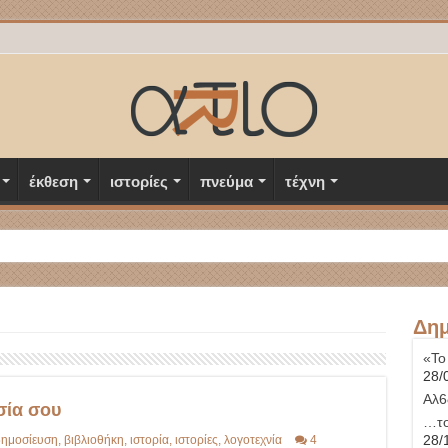
έκθεση
ιστορίες
πνεύμα
τέχνη
Δημ
«Το
28/
Αλ6
σία σου
…το
28/
ημοσίευση
,
βιβλιοθήκη
,
ιστορία
,
ιστορίες
,
λογοτεχνία
4