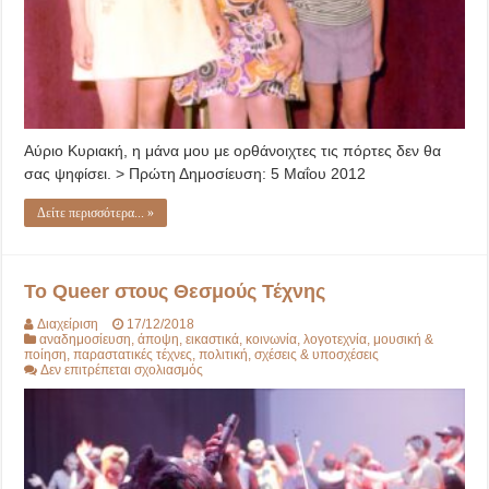
Αύριο Κυριακή, η μάνα μου με ορθάνοιχτες τις πόρτες δεν θα
σας ψηφίσει. > Πρώτη Δημοσίευση: 5 Μαΐου 2012
Δείτε περισσότερα... »
Το Queer στους Θεσμούς Τέχνης
Διαχείριση
17/12/2018
αναδημοσίευση
,
άποψη
,
εικαστικά
,
κοινωνία
,
λογοτεχνία
,
μουσική &
ποίηση
,
παραστατικές τέχνες
,
πολιτική
,
σχέσεις & υποσχέσεις
στο
Δεν επιτρέπεται σχολιασμός
Το
Queer
στους
Θεσμούς
Τέχνης