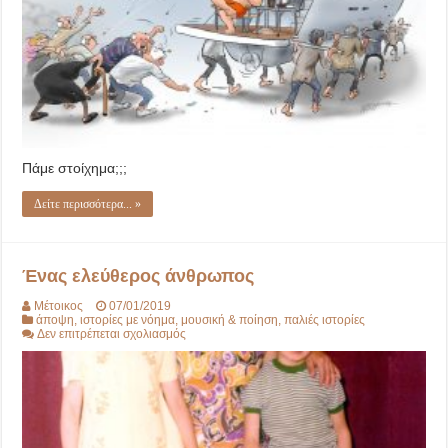
Πάμε στοίχημα;;;
Δείτε περισσότερα... »
Ένας ελεύθερος άνθρωπος
Μέτοικος
07/01/2019
άποψη
,
ιστορίες με νόημα
,
μουσική & ποίηση
,
παλιές ιστορίες
στο
Δεν επιτρέπεται σχολιασμός
Ένας
ελεύθερος
άνθρωπος