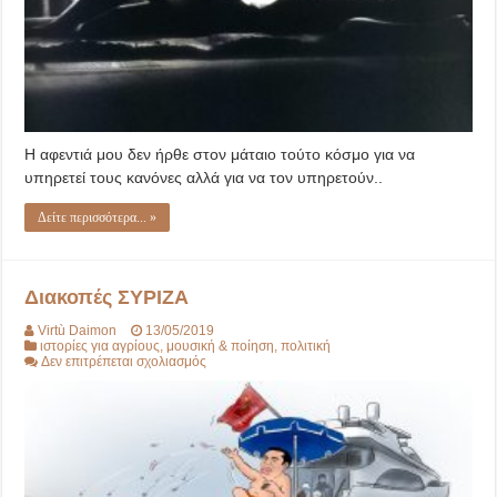
Η αφεντιά μου δεν ήρθε στον μάταιο τούτο κόσμο για να
υπηρετεί τους κανόνες αλλά για να τον υπηρετούν..
Δείτε περισσότερα... »
Διακοπές ΣΥΡΙΖΑ
Virtù Daimon
13/05/2019
ιστορίες για αγρίους
,
μουσική & ποίηση
,
πολιτική
στο
Δεν επιτρέπεται σχολιασμός
Διακοπές
ΣΥΡΙΖΑ