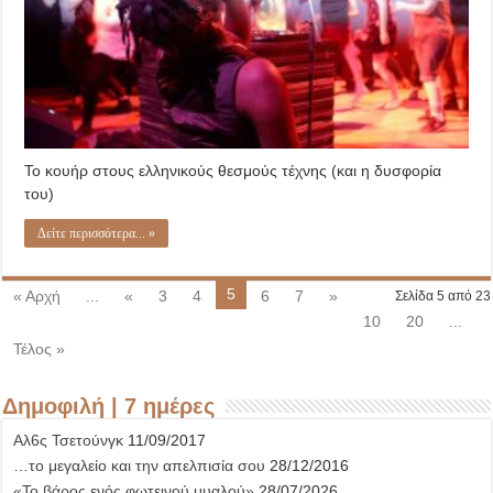
Το κουήρ στους ελληνικούς θεσμούς τέχνης (και η δυσφορία
του)
Δείτε περισσότερα... »
5
« Αρχή
...
«
3
4
6
7
»
Σελίδα 5 από 23
10
20
...
Τέλος »
Δημοφιλή | 7 ημέρες
Αλ6ς Τσετούνγκ
11/09/2017
…το μεγαλείο και την απελπισία σου
28/12/2016
«Το βάρος ενός φωτεινού μυαλού»
28/07/2026