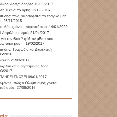
Μικροί Αλεξανδρήδες
15/03/2017
l: Τι είναι το όριο;
12/12/2016
ιπίδης: πώς φιλοσοφείται το τραγικό μας
ι;
26/11/2015
«καλά» χρόνια.. περισσότερα.
14/01/2020
 Απριλίου κι εμείς
21/04/2017
 για τον Θεό ? ψάξτον μΕσα σου
ρωπάκο μου !!!
19/02/2017
ιπίδης: Τραγωδία και Διαλεκτική
05/2016
ifesto
21/03/2017
αζολίνι και ο ξεχασμένος λαός..
03/2017
ΠΛΗΡΕΙ ΓΝΩΣΕΙ
09/01/2017
οφάνης: πώς ο Ολυμπισμός γίνεται
ταδισμός;
27/08/2016
αία