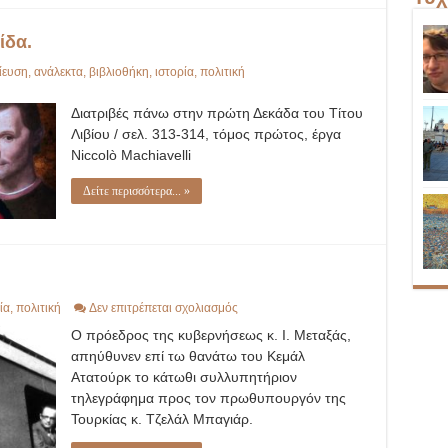
ίδα.
ίευση
,
ανάλεκτα
,
βιβλιοθήκη
,
ιστορία
,
πολιτική
Διατριβές πάνω στην πρώτη Δεκάδα του Τίτου
Λιβίου / σελ. 313-314, τόμος πρώτος, έργα
Niccolò Machiavelli
Δείτε περισσότερα... »
στο
ία
,
πολιτική
Δεν επιτρέπεται σχολιασμός
ΤΟ
Ο πρόεδρος της κυβερνήσεως κ. Ι. Μεταξάς,
ΕΛΛΗΝΙΚΟΝ
ΠΕΝΘΟΣ
απηύθυνεν επί τω θανάτω του Κεμάλ
Ατατούρκ το κάτωθι συλλυπητήριον
τηλεγράφημα προς τον πρωθυπουργόν της
Τουρκίας κ. Τζελάλ Μπαγιάρ.