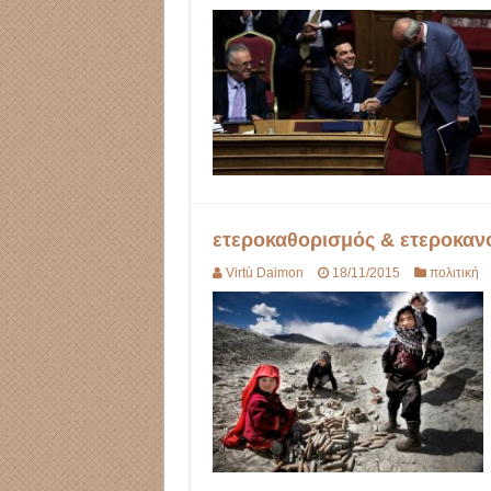
ετεροκαθορισμός & ετεροκαν
Virtù Daimon
18/11/2015
πολιτική