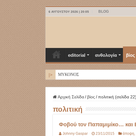
BLOG
6 ΑΥΓΟΎΣΤΟΥ 2026 | 20:05
editorial
ανθολογία
βίος
|>
ΜΥΚΟΝΟΣ
Αρχική Σελίδα
/
βίος
/
πολιτική (σελίδα 22
πολιτική
Φοβού τον Παπαμιμίκο… και 
Johnny Gaspar
23/11/2015
άποψη
,