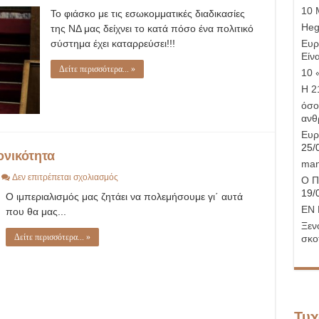
Φοβού
10 
Το φιάσκο με τις εσωκομματικές διαδικασίες
τον
Παπαμιμίκο…
Hege
της ΝΔ μας δείχνει το κατά πόσο ένα πολιτικό
και
σύστημα έχει καταρρεύσει!!!
Ευρ
Βαγγέλα
φέροντες
Είνα
Δείτε περισσότερα... »
10 
Η 21
όσο
ανθ
Ευρ
25/
ονικότητα
man
στο
Δεν επιτρέπεται σχολιασμός
Ο Π
ετεροκαθορισμός
19/
Ο ιμπεριαλισμός μας ζητάει να πολεμήσουμε γι΄ αυτά
&
ετεροκανονικότητα
ΕΝ 
που θα μας...
Ξεν
Δείτε περισσότερα... »
σκο
Τυχ