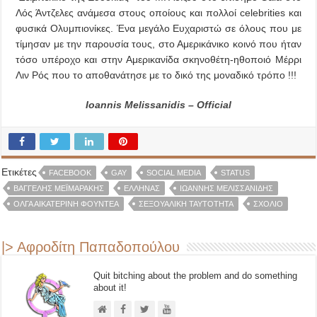
Λός Άντζελες ανάμεσα στους οποίους και πολλοί celebrities και
φυσικά Ολυμπιονίκες. Ένα μεγάλο Ευχαριστώ σε όλους που με
τίμησαν με την παρουσία τους, στο Αμερικάνικο κοινό που ήταν
τόσο υπέροχο και στην Αμερικανίδα σκηνοθέτη-ηθοποιό Μέρρι
Λιν Ρός που το αποθανάτησε με το δικό της μοναδικό τρόπο !!!
Ioannis Melissanidis – Official
Ετικέτες
FACEBOOK
GAY
SOCIAL MEDIA
STATUS
ΒΑΓΓΈΛΗΣ ΜΕΪΜΑΡΆΚΗΣ
ΈΛΛΗΝΑΣ
ΙΩΆΝΝΗΣ ΜΕΛΙΣΣΑΝΊΔΗΣ
ΌΛΓΑ ΑΙΚΑΤΕΡΊΝΗ ΦΟΥΝΤΈΑ
ΣΕΞΟΥΑΛΙΚΉ ΤΑΥΤΌΤΗΤΑ
ΣΧΌΛΙΟ
|> Αφροδίτη Παπαδοπούλου
Quit bitching about the problem and do something
about it!