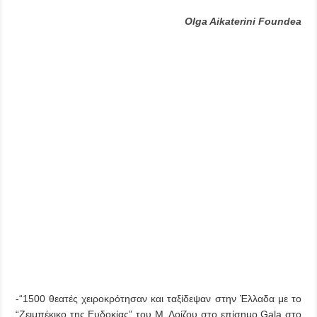
Olga Aikaterini Foundea
-“1500 θεατές χειροκρότησαν και ταξίδεψαν στην Έλλαδα με το
“Ζειμπέκικο της Ευδοκίας” του Μ. Λοίζου στο επίσημο Gala στο