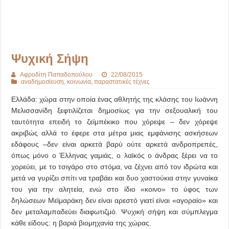
Ψυχική Σήψη
Αφροδίτη Παπαδοπούλου
22/08/2015
αναδημοσίευση
,
κοινωνία
,
παραστατικές τέχνες
Ελλάδα: χώρα στην οποία ένας αθλητής της κλάσης του Ιωάννη
Μελισσανίδη ξεφτιλίζεται δημοσίως για την σεξουαλική του
ταυτότητα επειδή το ζεϊμπέκικο που χόρεψε – δεν χόρεψε
ακριβώς αλλά το έφερε στα μέτρα μιας εμφάνισης ασκήσεων
εδάφους –δεν είναι αρκετά βαρύ ούτε αρκετά ανδροπρεπές,
όπως μόνο ο Έλληνας γαμιάς, ο λαϊκός ο άνδρας ξέρει να το
χορεύει, με το τσιγάρο στο στόμα, να ζέχνει από τον ιδρώτα και
μετά να γυρίζει σπίτι να τραβάει και δυο χαστούκια στην γυναίκα
του για την αλητεία, ενώ στο ίδιο «κοινο» το ύφος των
δηλώσεων Μεϊμαράκη δεν είναι αρεστό γιατί είναι «αγοραίο» και
δεν μεταλαμπαδεύει διαφωτιζμό. Ψυχική σήψη και σύμπλεγμα
κάθε είδους: η βαριά βιομηχανία της χώρας.