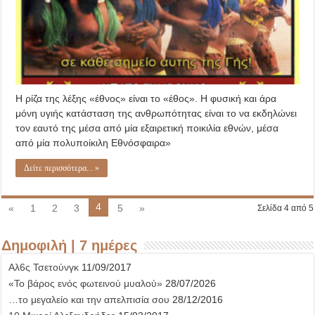
Η ρίζα της λέξης «έθνος» είναι το «έθος». Η φυσική και άρα
μόνη υγιής κατάσταση της ανθρωπότητας είναι το να εκδηλώνει
τον εαυτό της μέσα από μία εξαιρετική ποικιλία εθνών, μέσα
από μία πολυποίκιλη Εθνόσφαιρα»
Δείτε περισσότερα... »
4
«
1
2
3
5
»
Σελίδα 4 από 5
Δημοφιλή | 7 ημέρες
Αλ6ς Τσετούνγκ
11/09/2017
«Το βάρος ενός φωτεινού μυαλού»
28/07/2026
…το μεγαλείο και την απελπισία σου
28/12/2016