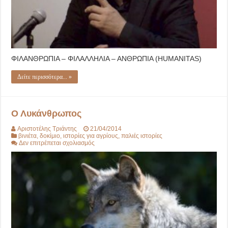
ΦΙΛΑΝΘΡΩΠΙΑ – ΦΙΛΑΛΛΗΛΙΑ – ΑΝΘΡΩΠΙΑ (HUMANITAS)
Δείτε περισσότερα... »
Ο Λυκάνθρωπος
Αριστοτέλης Τριάντης
21/04/2014
βινιέτα
,
δοκίμιο
,
ιστορίες για αγρίους
,
παλιές ιστορίες
στο
Δεν επιτρέπεται σχολιασμός
Ο
Λυκάνθρωπος