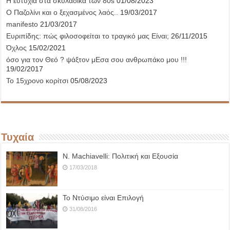
Η ευτυχία στα σκυλάδικα των 80s
01/08/2023
Ο Παζολίνι και ο ξεχασμένος λαός..
19/03/2017
manifesto
21/03/2017
Ευριπίδης: πώς φιλοσοφείται το τραγικό μας Είναι;
26/11/2015
Όχλος
15/02/2021
όσο για τον Θεό ? ψάξτον μΕσα σου ανθρωπάκο μου !!!
19/02/2017
Το 15χρονο κορίτσι
05/08/2023
Τυχαία
N. Machiavelli: Πολιτική και Εξουσία
17/03/2018
Το Ντύσιμο είναι Επιλογή
31/08/2016