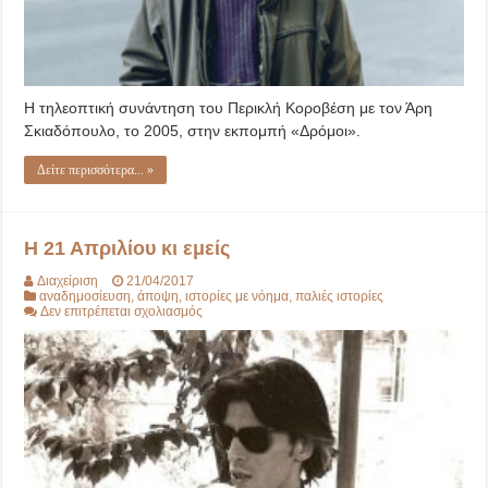
Η τηλεοπτική συνάντηση του Περικλή Κοροβέση με τον Άρη
Σκιαδόπουλο, το 2005, στην εκπομπή «Δρόμοι».
Δείτε περισσότερα... »
Η 21 Απριλίου κι εμείς
Διαχείριση
21/04/2017
αναδημοσίευση
,
άποψη
,
ιστορίες με νόημα
,
παλιές ιστορίες
στο
Δεν επιτρέπεται σχολιασμός
Η
21
Απριλίου
κι
εμείς