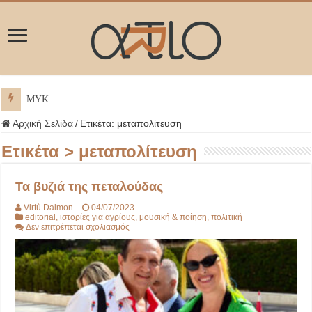
ΜΥΚΟΝΟΣ
Αρχική Σελίδα
/
Ετικέτα:
μεταπολίτευση
Ετικέτα >
μεταπολίτευση
Τα βυζιά της πεταλούδας
Virtù Daimon
04/07/2023
editorial
,
ιστορίες για αγρίους
,
μουσική & ποίηση
,
πολιτική
στο
Δεν επιτρέπεται σχολιασμός
Τα
βυζιά
της
πεταλούδας