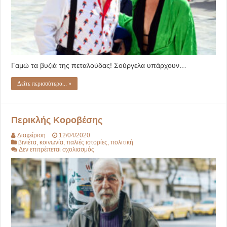
Γαμώ τα βυζιά της πεταλούδας! Σούργελα υπάρχουν…
Δείτε περισσότερα... »
Περικλής Κοροβέσης
Διαχείριση
12/04/2020
βινιέτα
,
κοινωνία
,
παλιές ιστορίες
,
πολιτική
στο
Δεν επιτρέπεται σχολιασμός
Περικλής
Κοροβέσης