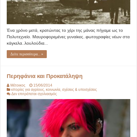
Ένα χρόνο μετά, κρατώντας το χέρι της μάνας πήγαμε ως το
Πολυτεχνείο. Μαυροφορεμένες γυναίκες..φωτογραφίες νέων στα
κάγκελα..λουλούδια...
Δείτε περισσότερα... »
Περηφάνια και Προκατάληψη
Μέτοικος
15/06/2014
ιστορίες για αγρίους
,
κοινωνία
,
σχέσεις & υποσχέσεις
στο
Δεν επιτρέπεται σχολιασμός
Περηφάνια
και
Προκατάληψη