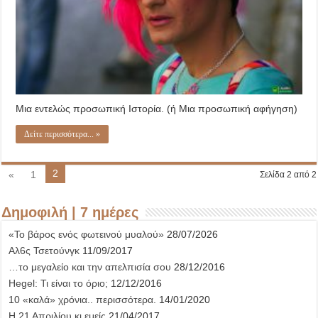
Μια εντελώς προσωπική Ιστορία. (ή Μια προσωπική αφήγηση)
Δείτε περισσότερα... »
2
«
1
Σελίδα 2 από 2
Δημοφιλή | 7 ημέρες
«Το βάρος ενός φωτεινού μυαλού»
28/07/2026
Αλ6ς Τσετούνγκ
11/09/2017
…το μεγαλείο και την απελπισία σου
28/12/2016
Hegel: Τι είναι το όριο;
12/12/2016
10 «καλά» χρόνια.. περισσότερα.
14/01/2020
Η 21 Απριλίου κι εμείς
21/04/2017