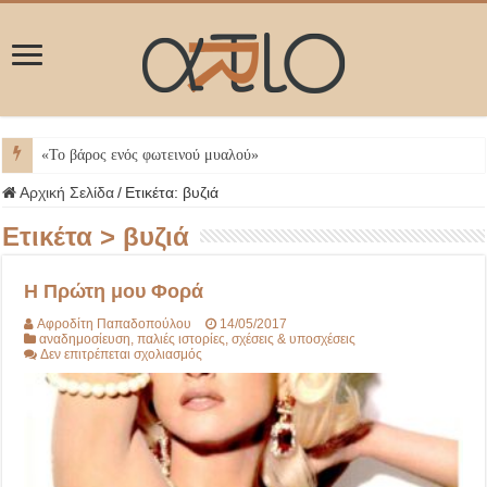
ΜΥΚΟ
Αρχική Σελίδα
/
Ετικέτα:
βυζιά
Ετικέτα >
βυζιά
Η Πρώτη μου Φορά
Αφροδίτη Παπαδοπούλου
14/05/2017
αναδημοσίευση
,
παλιές ιστορίες
,
σχέσεις & υποσχέσεις
στο
Δεν επιτρέπεται σχολιασμός
Η
Πρώτη
μου
Φορά