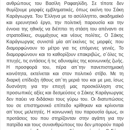
ανθρώπους του Βασίλη Ραφαηλίδη. Σε τίποτε δεν
θυμίζουμε μορφές εμβληματικές, όπως εκείνη του Σάκη
Καράγιωργα. Του Έλληνα με το ασύλληπτο, ακαδημαϊκό
και ερευνητικό έργο, την πολιτική παρουσία και την
έννοια της ηθικής να διέππει τη στάση του απέναντι σε
στρατοδίκες, συμμάχους και νέους πολίτες. Ο Σάκης
Καράγιωργας συνιστά μία απ΄εκείνες τις μορφές που
διαμορφώνουν το μέτρο για τις επόμενες γενιές. Το
διαμορφώνουν και το καθορίζουν επακριβώς, σ΄όλες τις
πτυχές, τις εντάσεις ή τις αδυναμίες της κοινωνικής ζωής.
Η προσφορά του, πέρα απ΄την πανεπιστημιακή
κοινότητα, εκτείνεται και στον πολιτικό στίβο. Με τη
διαρκή επίδειξη ήθους απ΄τη μεριά του και με μια, ίσως
δυσνόητη για την εποχή μας προσκόλληση στις
προσωπικές αξίες και δεσμεύσεις ο Σάκης Καράγιωργας
δεν παύει να διδάσκει τους γύρω του. Οι διατυπώσεις
του σε επιστημονικό επίπεδο κρίθηκαν και κρίνονται
απ΄τους μελετητές. Η κοινωνική του παρουσία όμως, οι
προτάσεις του που στηρίζονταν στην αγάπη για την
πατρίδα και τους συνανθρώπους του δεν μπορούν παρά