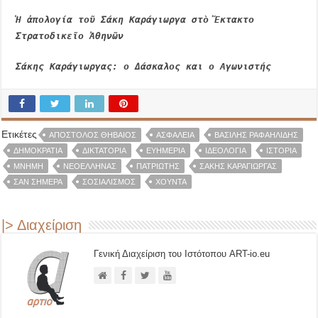
Ἡ ἀπολογία τοῦ Σάκη Καράγιωργα στὸ Ἔκτακτο
Στρατοδικεῖο Ἀθηνῶν
Σάκης Καράγιωργας: ο Δάσκαλος και ο Αγωνιστής
Ετικέτες
ΑΠΌΣΤΟΛΟΣ ΘΗΒΑΊΟΣ
ΑΣΦΆΛΕΙΑ
ΒΑΣΊΛΗΣ ΡΑΦΑΗΛΊΔΗΣ
ΔΗΜΟΚΡΑΤΊΑ
ΔΙΚΤΑΤΟΡΊΑ
ΕΥΗΜΕΡΊΑ
ΙΔΕΟΛΟΓΊΑ
ΙΣΤΟΡΊΑ
ΜΝΉΜΗ
ΝΕΟΈΛΛΗΝΑΣ
ΠΑΤΡΙΏΤΗΣ
ΣΆΚΗΣ ΚΑΡΆΓΙΩΡΓΑΣ
ΣΑΝ ΣΉΜΕΡΑ
ΣΟΣΙΑΛΙΣΜΌΣ
ΧΟΎΝΤΑ
|> Διαχείριση
Γενική Διαχείριση του Ιστότοπου ART-io.eu