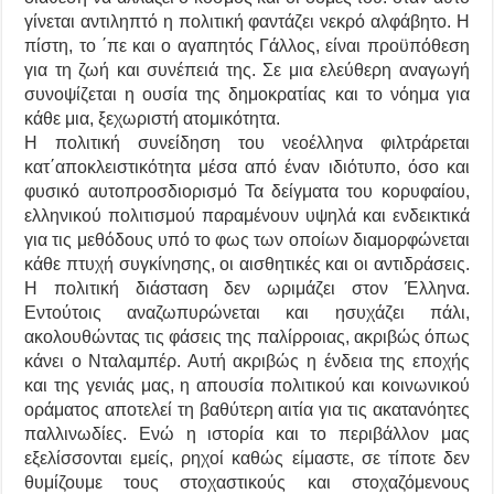
γίνεται αντιληπτό η πολιτική φαντάζει νεκρό αλφάβητο. Η
πίστη, το ΄πε και ο αγαπητός Γάλλος, είναι προϋπόθεση
για τη ζωή και συνέπειά της. Σε μια ελεύθερη αναγωγή
συνοψίζεται η ουσία της δημοκρατίας και το νόημα για
κάθε μια, ξεχωριστή ατομικότητα.
Η πολιτική συνείδηση του νεοέλληνα φιλτράρεται
κατ΄αποκλειστικότητα μέσα από έναν ιδιότυπο, όσο και
φυσικό αυτοπροσδιορισμό Τα δείγματα του κορυφαίου,
ελληνικού πολιτισμού παραμένουν υψηλά και ενδεικτικά
για τις μεθόδους υπό το φως των οποίων διαμορφώνεται
κάθε πτυχή συγκίνησης, οι αισθητικές και οι αντιδράσεις.
Η πολιτική διάσταση δεν ωριμάζει στον Έλληνα.
Εντούτοις αναζωπυρώνεται και ησυχάζει πάλι,
ακολουθώντας τις φάσεις της παλίρροιας, ακριβώς όπως
κάνει ο Νταλαμπέρ. Αυτή ακριβώς η ένδεια της εποχής
και της γενιάς μας, η απουσία πολιτικού και κοινωνικού
οράματος αποτελεί τη βαθύτερη αιτία για τις ακατανόητες
παλλινωδίες. Ενώ η ιστορία και το περιβάλλον μας
εξελίσσονται εμείς, ρηχοί καθώς είμαστε, σε τίποτε δεν
θυμίζουμε τους στοχαστικούς και στοχαζόμενους