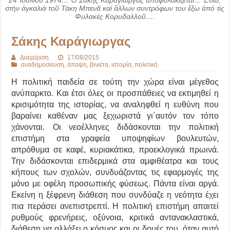
24 Ἰουλίου 1974… Ὁ Σάκης Καράγιωργας ἀποφυλακίζεται… Ἐδῶ,
στὴν ἀγκαλιὰ τοῦ Τάκη Μπενᾶ καὶ ἄλλων συντρόφων του ἔξω ἀπὸ τὶς
Φυλακὲς Κορυδαλλοῦ….
Σάκης Καράγιωργας
Διαχείριση
17/08/2015
αναδημοσίευση
,
άποψη
,
βινιέτα
,
ιστορία
,
πολιτική
Η πολιτική παιδεία σε τούτη την χώρα είναι μέγεθος
ανύπαρκτο. Και έτσι όλες οι προσπάθειες να εκτιμηθεί η
κρισιμότητα της ιστορίας, να αναληφθεί η ευθύνη που
βαραίνει καθέναν μας ξεχωριστά γι΄αυτόν τον τόπο
χάνονται.
Οι νεοέλληνες διδάσκονται την πολιτική
επιστήμη στα γραφεία υποψηφίων βουλευτών,
απρόθυμα σε καφέ, κυριακάτικα, προεκλογικά πρωινά.
Την διδάσκονται επιδερμικά στα αμφιθέατρα και τους
κήπους των σχολών, συνδυάζοντας τις εφαρμογές της
μόνο με οφέλη προσωπικής φύσεως. Πάντα είναι αργά.
Εκείνη η ξέφρενη διάθεση που συνδύαζε η νεότητα έχει
πια περάσει ανεπιστρεπτί. Η πολιτική επιστήμη απαιτεί
ρυθμούς φρενήρεις, οξύνοια, κριτικά αντανακλαστικά,
διάθεση να αλλάξει ο κόσμος και οι δομές του. όταν αυτό