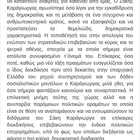
να καταστούν διακριτές για καθέναν από εμάς. Ο Σάκης
Καράγιωργας αγωνίστηκε όσο λίγοι για την εγκαθίδρυση
της δημοκρατίας και τη μετάβαση σε ένα σύγχρονο και
ανθρωποκεντρικό κράτος, ικανό να εξασφαλίζει και να
προστατεύσει τα θεμελιώδη, δημοκρατικά
χαρακτηριστικά. Η τοποθέτησή του στην απολογία του
ενώπιον των στρατοδικών επιβεβαιώνει το κύρος και το
ψυχικό σθένος, στοιχεία με τα οποία σήμερα είναι
απόλυτα συνυφασμένο τ΄όνομά του. Επίκαιρος όσο
ποτέ, καθώς μια νέα τάξη πραγμάτων ευαγγελίζεται όσα
ο ίδιος διεκδίκησε πριν από δεκαετίες στην επαρχιακή
Ελλάδα του ρηχού συντηρητισμού και των δήθεν
σοσιαλιστικών μοντέλων ο Καράγιωργας μιλά χθες για
όσα σήμερα φαντάζουν καινούρια και συναρπαστικά. Η
επιλεκτική μνήμη τούτης της χώρας αλλά και η
ανυπαρξία παρόμοιων πολιτικών οραμάτων τα οποία
είναι σε θέση να αναπαράγουν και να ενσωματώσουν τα
διδάγματα του Σάκη Καράγιωργα σε επίκαιρες
διεκδικήσεις επιβεβαιώνουν την ένδεια πολιτικών
επιχειρημάτων, υπό το φως των οποίων διεξάγεται ως
φάρσα η πιο καίρια, δημοκρατική διαδικασία.