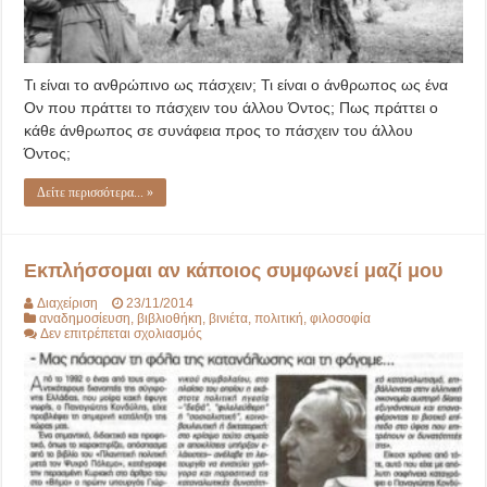
Τι είναι το ανθρώπινο ως πάσχειν; Τι είναι ο άνθρωπος ως ένα
Ον που πράττει το πάσχειν του άλλου Όντος; Πως πράττει ο
κάθε άνθρωπος σε συνάφεια προς το πάσχειν του άλλου
Όντος;
Δείτε περισσότερα... »
Εκπλήσσομαι αν κάποιος συμφωνεί μαζί μου
Διαχείριση
23/11/2014
αναδημοσίευση
,
βιβλιοθήκη
,
βινιέτα
,
πολιτική
,
φιλοσοφία
στο
Δεν επιτρέπεται σχολιασμός
Εκπλήσσομαι
αν
κάποιος
συμφωνεί
μαζί
μου