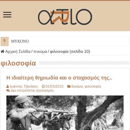
ΜΥΚΟΝΟΣ
Αρχική Σελίδα
/
πνεύμα
/
φιλοσοφία (σελίδα 10)
φιλοσοφία
Η ιδιαίτερη θηριωδία και ο στοχασμός της..
Ιωάννης Τζανάκος
01/03/2015
δοκίμιο
,
φιλοσοφία
στο
Δεν επιτρέπεται σχολιασμός
Η
ιδιαίτερη
θηριωδία
και
ο
στοχασμός
της..