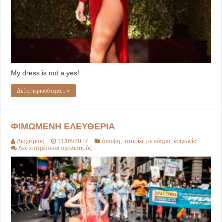
My dress is not a yes!
Δείτε περισσότερα... »
ΦΙΜΩΜΕΝΗ ΕΛΕΥΘΕΡΙΑ
Διαχείριση
11/06/2017
άποψη
,
ιστορίες με νόημα
,
κοινωνία
στο
Δεν επιτρέπεται σχολιασμός
ΦΙΜΩΜΕΝΗ
ΕΛΕΥΘΕΡΙΑ