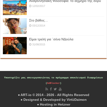
Αναγεννησιακή Φιλοσοφία: το αιχμηρό της δόρυ
12/02/2017
Στο βάθος…
03/12/2014
Είμαι τρελή για ΄σένα ΝΔούλα
31/08/2015
Υποστηρίξτε μας
απενεργοποιώντας το πρόγραμμα αποκλεισμού διαφημίσεων
(
AdBlocker
)
● ART-io © 2014 - 2026 - All Rights Reserved
● Designed & Developed by
VirtùDaimon
● Hosting in
Hetzner