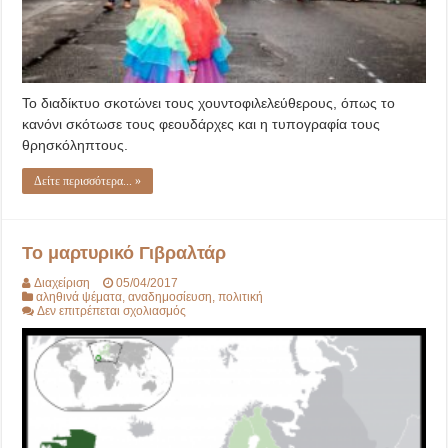
Το διαδίκτυο σκοτώνει τους χουντοφιλελεύθερους, όπως το
κανόνι σκότωσε τους φεουδάρχες και η τυπογραφία τους
θρησκόληπτους.
Δείτε περισσότερα... »
Το μαρτυρικό Γιβραλτάρ
Διαχείριση
05/04/2017
αληθινά ψέματα
,
αναδημοσίευση
,
πολιτική
στο
Δεν επιτρέπεται σχολιασμός
Το
μαρτυρικό
Γιβραλτάρ